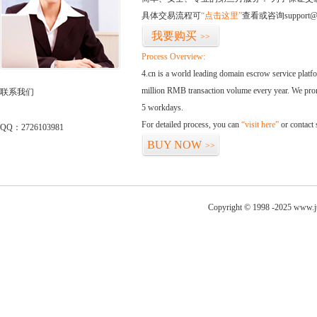
具体交易流程可
“点击这里”
查看或咨询support@
我要购买
>>
Process Overview:
4.cn is a world leading domain escrow service plat
million RMB transaction volume every year. We promi
联系我们
5 workdays.
For detailed process, you can
“visit here”
or contact
QQ：2726103981
BUY NOW
>>
Copyright © 1998 -2025 www.ju